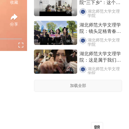
院“三下乡”：这个夏
收藏
天，奔赴一场乡村之
湖北师范大学文理
00:48
约
学院
分享
湖北师范大学文理学
院：镜头定格青春
时光奔赴远方
湖北师范大学文理
00:29
学院
湖北师范大学文理学
院：这是属于我们毕
业的上上签！
湖北师范大学文理
00:22
学院
湖北师范大学文理学
加载全部
院：特别鸣谢一起成
长的我们
湖北师范大学文理
05:14
学院
湖北师范大学文理学
院：所有相遇 皆是
馈赠
湖北师范大学文理
00:11