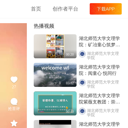
首页
创作者平台
热播视频
湖北师范大学文理学
院：矿冶童心筑梦行
七彩鹏程伴成长
湖北师范大学文理
00:20
学院
湖北师范大学文理学
院：阅童心 悦同行
湖北师范大学文理
03:12
学院
27
湖北师范大学文理学
院紫薇支教团：崇德
向善 以诚待人
抢首评
湖北师范大学文理
00:40
学院
湖北师范大学文理学