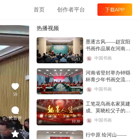
首页
创作者平台
热播视频
墨逐古风——赵宜阳
书画作品展在河南省
文联美术馆举办
中国书画
03:13
河南省登封举办钟繇
杯青少年书画交流活
动
中国书画
03:00
59
工笔花鸟画名家莫建
成、莫晓松父子的艺
术人生（下）
抢首评
中国书画
10:30
行中原 绘河山——