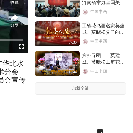
河南省举办全国美术
收藏
名家信阳采风作品展
中国书画
04:14
分享
工笔花鸟画名家莫建
成、莫晓松父子的艺
术人生（上）
中国书画
07:36
方外寻幽——莫建
成、莫晓松工笔花鸟
在华北水
画作品展在北京市北
术分会、
中国书画
12:44
海公园画舫斋举办
员会宣传
（下）
方外寻幽——莫建
加载全部
成、莫晓松工笔花鸟
画作品展在北京市北
中国书画
08:04
海公园画舫斋举办
（上）
字里千秋 今古通脉
——古文字书法艺术
展在郑州美术馆举办
中国书画
01:18